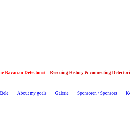
e Bavarian Detectorist
Rescuing History & connecting Detector
Ziele
About my goals
Galerie
Sponsoren / Sponsors
Ko