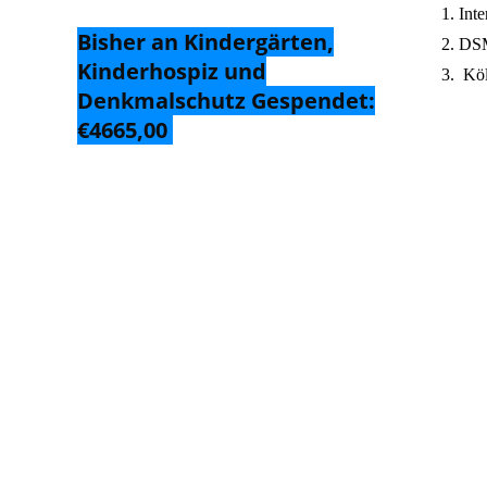
Int
Bisher an Kindergärten,
DS
Kinderhospiz und
Köl
Denkmalschutz Gespendet:
€4665,00