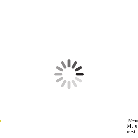
n
Meine
My up
next.